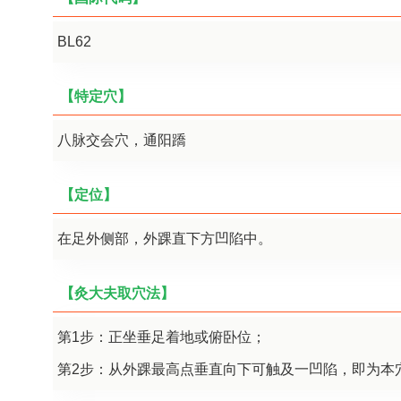
BL62
【特定穴】
八脉交会穴，通阳蹻
【定位】
在足外侧部，外踝直下方凹陷中。
【灸大夫取穴法】
第1步：正坐垂足着地或俯卧位；
第2步：从外踝最高点垂直向下可触及一凹陷，即为本