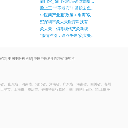
命门穴_命门穴的准确位置图_督脉命门穴的作用
脸上三个“不老穴”！常按去鱼尾纹、美白皮肤、防黑眼圈~
中医药产业迎“政策＋刚需”双利好
贺深圳市灸大夫医疗科技有限公司乔迁之喜
灸大夫：倡导现代艾灸新观念，助力中国有温度的康复事业
“激情洋溢，谁羽争锋”灸大夫首届羽毛球联谊PK大赛圆满举行
官网
|
中国中医科学院
|
中国中医科学院中药研究所
省、 山东省、河南省、湖北省、湖南省、广东省、海南省、四川省、贵州
、天津市、上海市、重庆市、香港特别行政区、澳门特别行政区（以上顺序