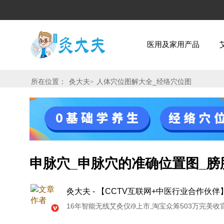
医用及家用产品
所在位置：
灸大夫
人体穴位图解大全_经络穴位图
>
申脉穴_申脉穴的准确位置图_
灸大夫 - 【CCTV互联网+中医行业合作伙伴
16年智能无线艾灸仪i9上市,淘宝众筹503万完美收