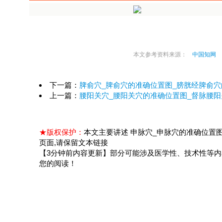
本文参考资料来源：
中国知网
下一篇：
脾俞穴_脾俞穴的准确位置图_膀胱经脾俞穴
上一篇：
腰阳关穴_腰阳关穴的准确位置图_督脉腰
★版权保护：
本文主要讲述 申脉穴_申脉穴的准确位置图_膀胱经申脉穴
页面,请保留文本链接
【3分钟前内容更新】部分可能涉及医学性、技术性等
您的阅读！