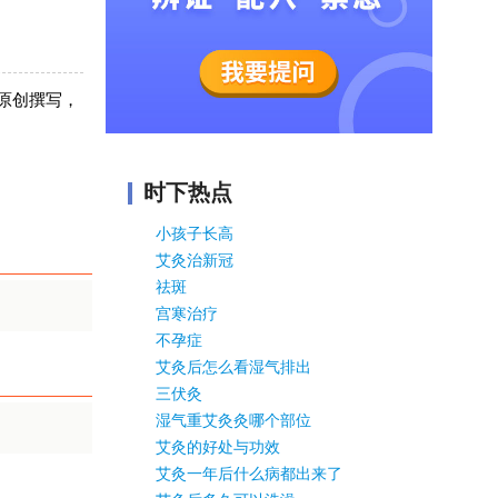
原创撰写，
时下热点
小孩子长高
艾灸治新冠
祛斑
宫寒治疗
不孕症
艾灸后怎么看湿气排出
三伏灸
湿气重艾灸灸哪个部位
艾灸的好处与功效
艾灸一年后什么病都出来了