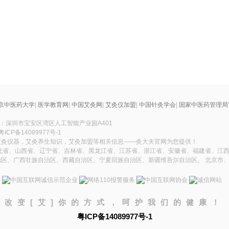
京中医药大学
|
医学教育网
|
中国艾灸网
|
艾灸仪加盟
|
中国针灸学会
|
国家中医药管理局
址：深圳市宝安区湾区人工智能产业园A401
粤ICP备14089977号-1
艾灸仪器，艾灸养生知识，艾灸加盟等相关信息——灸大夫官网为您提供！
北省、山西省、辽宁省、吉林省、黑龙江省、江苏省、浙江省、安徽省、福建省、江西
区、广西壮族自治区、西藏自治区、宁夏回族自治区、新疆维吾尔自治区、 北京市
改变[艾]你的方式，呵护我们的健康！
粤ICP备14089977号-1