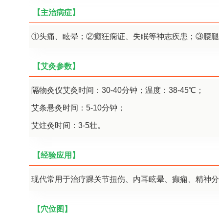
【主治病症】
①头痛、眩晕；②癫狂痫证、失眠等神志疾患；③腰腿
【艾灸参数】
隔物灸仪艾灸时间：30-40分钟；温度：38-45℃；
艾条悬灸时间：5-10分钟；
艾炷灸时间：3-5壮。
【经验应用】
现代常用于治疗踝关节扭伤、内耳眩晕、癫痫、精神分
【穴位图】