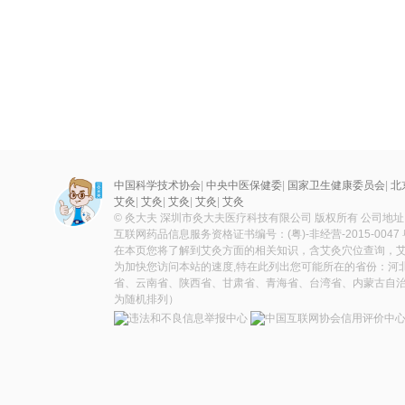
中国科学技术协会
|
中央中医保健委
|
国家卫生健康委员会
|
北
艾灸
|
艾灸
|
艾灸
|
艾灸
|
艾灸
© 灸大夫 深圳市灸大夫医疗科技有限公司 版权所有 公司地
互联网药品信息服务资格证书编号：(粤)-非经营-2015-0047
在本页您将了解到艾灸方面的相关知识，含艾灸穴位查询，
为加快您访问本站的速度,特在此列出您可能所在的省份：河
省、云南省、陕西省、甘肃省、青海省、台湾省、内蒙古自治
为随机排列）