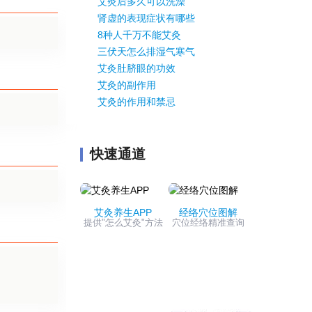
艾灸后多久可以洗澡
肾虚的表现症状有哪些
8种人千万不能艾灸
三伏天怎么排湿气寒气
艾灸肚脐眼的功效
艾灸的副作用
艾灸的作用和禁忌
快速通道
艾灸养生APP
经络穴位图解
提供"怎么艾灸"方法
穴位经络精准查询