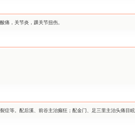
酸痛，关节炎，踝关节扭伤。
裂症等。配后溪、前谷主治癫狂；配金门、足三里主治头痛目眩