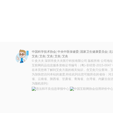
中国科学技术协会
|
中央中医保健委
|
国家卫生健康委员会
|
北
艾灸
|
艾灸
|
艾灸
|
艾灸
|
艾灸
© 灸大夫 深圳市灸大夫医疗科技有限公司 版权所有 公司地
互联网药品信息服务资格证书编号：(粤)-非经营-2015-0047
在本页您将了解到艾灸方面的相关知识，含艾灸穴位查询，
为加快您访问本站的速度,特在此列出您可能所在的省份：河
省、云南省、陕西省、甘肃省、青海省、台湾省、内蒙古自治
为随机排列）