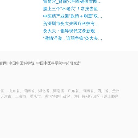
肾俞穴_肾俞穴的准确位置图_膀胱经肾俞穴的作用
脸上三个“不老穴”！常按去鱼尾纹、美白皮肤、防黑眼圈~
中医药产业迎“政策＋刚需”双利好
贺深圳市灸大夫医疗科技有限公司乔迁之喜
灸大夫：倡导现代艾灸新观念，助力中国有温度的康复事业
“激情洋溢，谁羽争锋”灸大夫首届羽毛球联谊PK大赛圆满举行
官网
|
中国中医科学院
|
中国中医科学院中药研究所
省、 山东省、河南省、湖北省、湖南省、广东省、海南省、四川省、贵州
、天津市、上海市、重庆市、香港特别行政区、澳门特别行政区（以上顺序