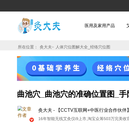
医用及家用产品
所在位置：
灸大夫
人体穴位图解大全_经络穴位图
>
曲池穴_曲池穴的准确位置图_
灸大夫 - 【CCTV互联网+中医行业合作伙伴
16年智能无线艾灸仪i9上市,淘宝众筹503万完美收