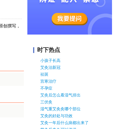
原创撰写，
时下热点
小孩子长高
艾灸治新冠
祛斑
宫寒治疗
不孕症
艾灸后怎么看湿气排出
三伏灸
湿气重艾灸灸哪个部位
艾灸的好处与功效
艾灸一年后什么病都出来了