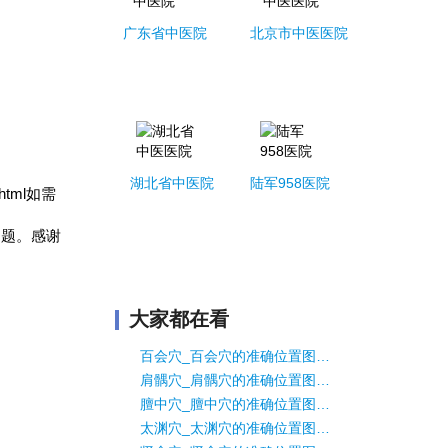
广东省中医院
北京市中医医院
湖北省中医院
陆军958医院
html如需
问题。感谢
大家都在看
百会穴_百会穴的准确位置图_督脉百会穴的作用
肩髃穴_肩髃穴的准确位置图_大肠经肩髃穴的作用
膻中穴_膻中穴的准确位置图_任脉膻中穴的作用
太渊穴_太渊穴的准确位置图_肺经太渊穴的作用