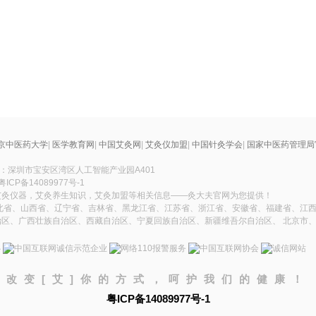
京中医药大学
|
医学教育网
|
中国艾灸网
|
艾灸仪加盟
|
中国针灸学会
|
国家中医药管理局
址：深圳市宝安区湾区人工智能产业园A401
粤ICP备14089977号-1
艾灸仪器，艾灸养生知识，艾灸加盟等相关信息——灸大夫官网为您提供！
北省、山西省、辽宁省、吉林省、黑龙江省、江苏省、浙江省、安徽省、福建省、江西
区、广西壮族自治区、西藏自治区、宁夏回族自治区、新疆维吾尔自治区、 北京市
改变[艾]你的方式，呵护我们的健康！
粤ICP备14089977号-1