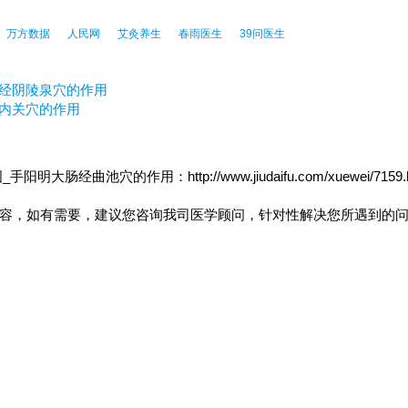
万方数据
人民网
艾灸养生
春雨医生
39问医生
脾经阴陵泉穴的作用
经内关穴的作用
曲池穴的作用：http://www.jiudaifu.com/xuewei/7159.
内容，如有需要，建议您咨询我司医学顾问，针对性解决您所遇到的