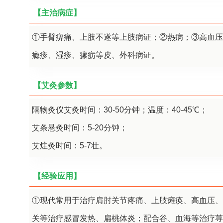
【主治病症】
①手臂痹痛、上肢不遂等上肢病证；②热病；③高血压
瘾疹、湿疹、瘰疬等皮、外科病证。
【艾灸参数】
隔物灸仪艾灸时间：30-50分钟；温度：40-45℃；
艾条悬灸时间：5-20分钟；
艾炷灸时间：5-7壮。
【经验应用】
①现代常用于治疗肩肘关节疼痛、上肢瘫痪、高血压、
关等治疗感冒发热、扁桃体炎；配合谷、血海等治疗荨