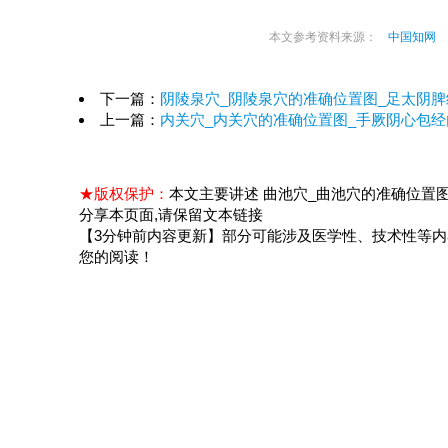
本文参考资料来源：
中国知网
下一篇：
阴陵泉穴_阴陵泉穴的准确位置图_足太阴
上一篇：
内关穴_内关穴的准确位置图_手厥阴心包
★版权保护：
本文主要讲述 曲池穴_曲池穴的准确位置图_手阳明大肠经
分享本页面,请保留文本链接
【3分钟前内容更新】部分可能涉及医学性、技术性等
您的阅读！