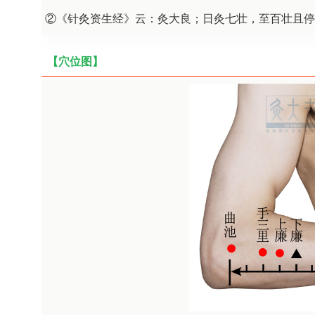
②《针灸资生经》云：灸大良；日灸七壮，至百壮且停
【穴位图】