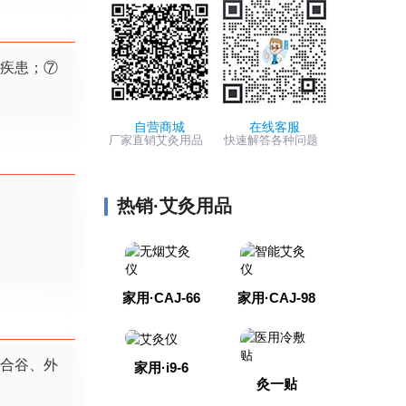
疾患；⑦
自营商城
在线客服
厂家直销艾灸用品
快速解答各种问题
热销·艾灸用品
家用·CAJ-66
家用·CAJ-98
合谷、外
家用·i9-6
灸一贴