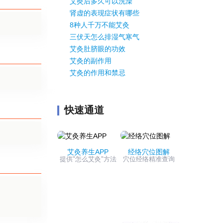
艾灸后多久可以洗澡
肾虚的表现症状有哪些
8种人千万不能艾灸
三伏天怎么排湿气寒气
艾灸肚脐眼的功效
艾灸的副作用
艾灸的作用和禁忌
快速通道
艾灸养生APP
经络穴位图解
提供"怎么艾灸"方法
穴位经络精准查询