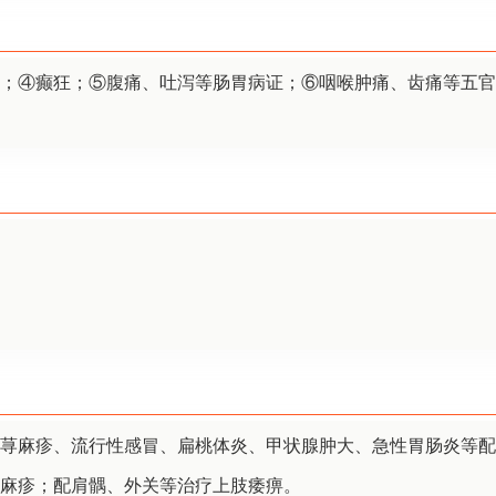
；④癫狂；⑤腹痛、吐泻等肠胃病证；⑥咽喉肿痛、齿痛等五官
荨麻疹、流行性感冒、扁桃体炎、甲状腺肿大、急性胃肠炎等配
麻疹；配肩髃、外关等治疗上肢痿痹。