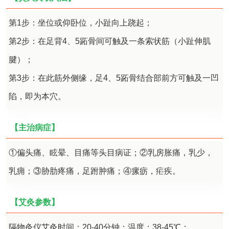
第1步：坐位或仰卧位，小趾向上跷起；
第2步：在足背4、5跖骨间可触及一条索状筋（小趾伸肌
腱）；
第3步：在此筋外侧缘，足4、5跖骨结合部前方可触及一凹
陷，即为本穴。
【主治病症】
①偏头痛、眩晕、目痛等头目病证；②乳房胀痛，乳少，
乳痈；③胁肋疼痛，足跗肿痛；④瘰疬，疟疾。
【艾灸参数】
隔物灸仪艾灸时间：20-40分钟；温度：38-45℃；