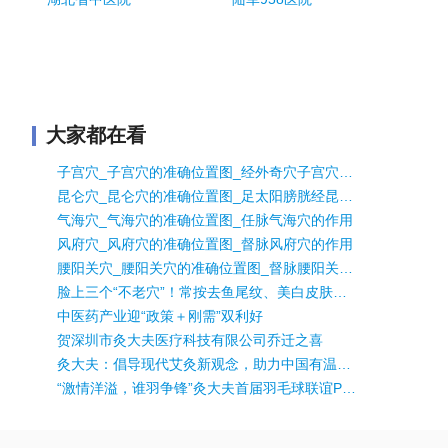
大家都在看
子宫穴_子宫穴的准确位置图_经外奇穴子宫穴的作用
昆仑穴_昆仑穴的准确位置图_足太阳膀胱经昆仑穴的作用
气海穴_气海穴的准确位置图_任脉气海穴的作用
风府穴_风府穴的准确位置图_督脉风府穴的作用
腰阳关穴_腰阳关穴的准确位置图_督脉腰阳关穴的作用
脸上三个“不老穴”！常按去鱼尾纹、美白皮肤、防黑眼圈~
中医药产业迎“政策＋刚需”双利好
贺深圳市灸大夫医疗科技有限公司乔迁之喜
灸大夫：倡导现代艾灸新观念，助力中国有温度的康复事业
“激情洋溢，谁羽争锋”灸大夫首届羽毛球联谊PK大赛圆满举行