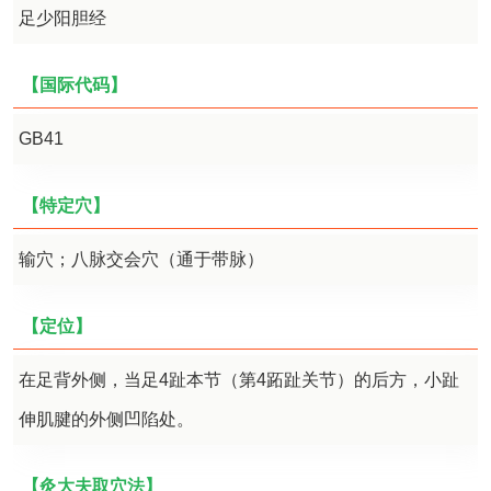
足少阳胆经
【国际代码】
GB41
【特定穴】
输穴；八脉交会穴（通于带脉）
【定位】
在足背外侧，当足4趾本节（第4跖趾关节）的后方，小趾
伸肌腱的外侧凹陷处。
【灸大夫取穴法】