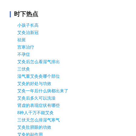
时下热点
小孩子长高
艾灸治新冠
祛斑
宫寒治疗
不孕症
艾灸后怎么看湿气排出
三伏灸
湿气重艾灸灸哪个部位
艾灸的好处与功效
艾灸一年后什么病都出来了
艾灸后多久可以洗澡
肾虚的表现症状有哪些
8种人千万不能艾灸
三伏天怎么排湿气寒气
艾灸肚脐眼的功效
艾灸的副作用