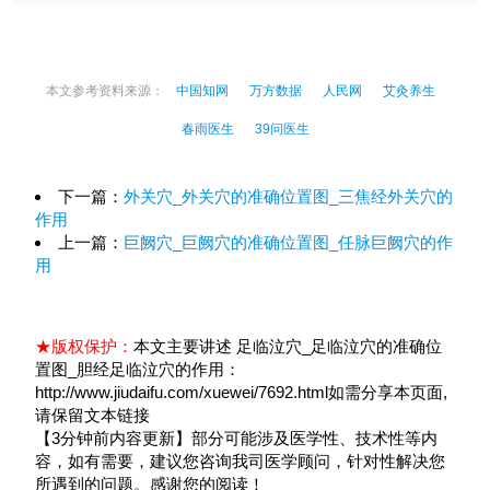
本文参考资料来源：
中国知网
万方数据
人民网
艾灸养生
春雨医生
39问医生
下一篇：
外关穴_外关穴的准确位置图_三焦经外关穴的
作用
上一篇：
巨阙穴_巨阙穴的准确位置图_任脉巨阙穴的作
用
★版权保护：
本文主要讲述 足临泣穴_足临泣穴的准确位
置图_胆经足临泣穴的作用：
http://www.jiudaifu.com/xuewei/7692.html如需分享本页面,
请保留文本链接
【3分钟前内容更新】部分可能涉及医学性、技术性等内
容，如有需要，建议您咨询我司医学顾问，针对性解决您
所遇到的问题。感谢您的阅读！