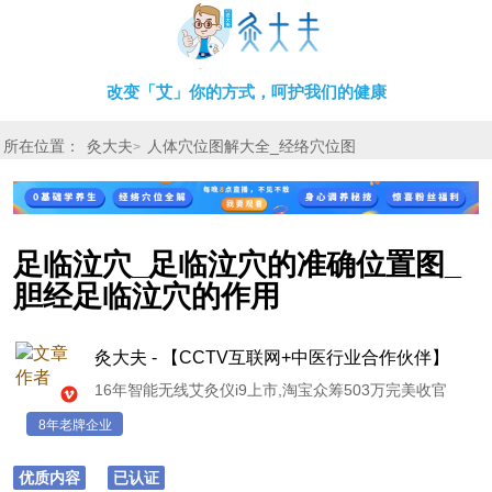
改变「艾」你的方式，呵护我们的健康
所在位置：
灸大夫
人体穴位图解大全_经络穴位图
>
足临泣穴_足临泣穴的准确位置图_
胆经足临泣穴的作用
灸大夫 - 【CCTV互联网+中医行业合作伙伴】
16年智能无线艾灸仪i9上市,淘宝众筹503万完美收官
8年老牌企业
优质内容
已认证