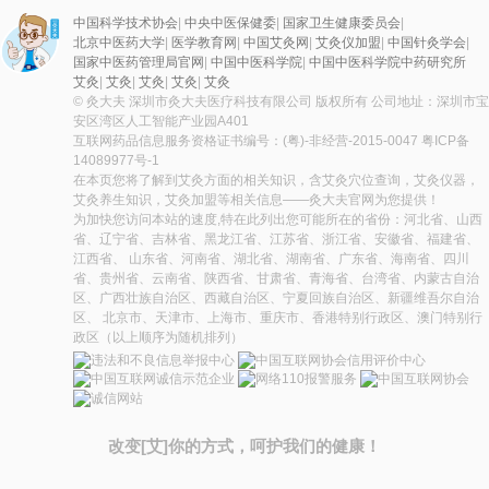
中国科学技术协会
|
中央中医保健委
|
国家卫生健康委员会
|
北京中医药大学
|
医学教育网
|
中国艾灸网
|
艾灸仪加盟
|
中国针灸学会
|
国家中医药管理局官网
|
中国中医科学院
|
中国中医科学院中药研究所
艾灸
|
艾灸
|
艾灸
|
艾灸
|
艾灸
© 灸大夫 深圳市灸大夫医疗科技有限公司 版权所有 公司地址：深圳市宝
安区湾区人工智能产业园A401
互联网药品信息服务资格证书编号：(粤)-非经营-2015-0047
粤ICP备
14089977号-1
在本页您将了解到艾灸方面的相关知识，含艾灸穴位查询，艾灸仪器，
艾灸养生知识，艾灸加盟等相关信息——灸大夫官网为您提供！
为加快您访问本站的速度,特在此列出您可能所在的省份：河北省、山西
省、辽宁省、吉林省、黑龙江省、江苏省、浙江省、安徽省、福建省、
江西省、 山东省、河南省、湖北省、湖南省、广东省、海南省、四川
省、贵州省、云南省、陕西省、甘肃省、青海省、台湾省、内蒙古自治
区、广西壮族自治区、西藏自治区、宁夏回族自治区、新疆维吾尔自治
区、 北京市、天津市、上海市、重庆市、香港特别行政区、澳门特别行
政区（以上顺序为随机排列）
改变[艾]你的方式，呵护我们的健康！